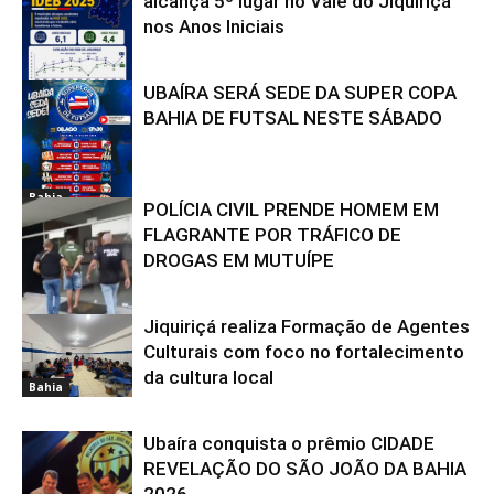
alcança 5º lugar no Vale do Jiquiriçá
nos Anos Iniciais
UBAÍRA SERÁ SEDE DA SUPER COPA
Bahia
BAHIA DE FUTSAL NESTE SÁBADO
Bahia
POLÍCIA CIVIL PRENDE HOMEM EM
FLAGRANTE POR TRÁFICO DE
DROGAS EM MUTUÍPE
Jiquiriçá realiza Formação de Agentes
Bahia
Culturais com foco no fortalecimento
da cultura local
Bahia
Ubaíra conquista o prêmio CIDADE
REVELAÇÃO DO SÃO JOÃO DA BAHIA
2026