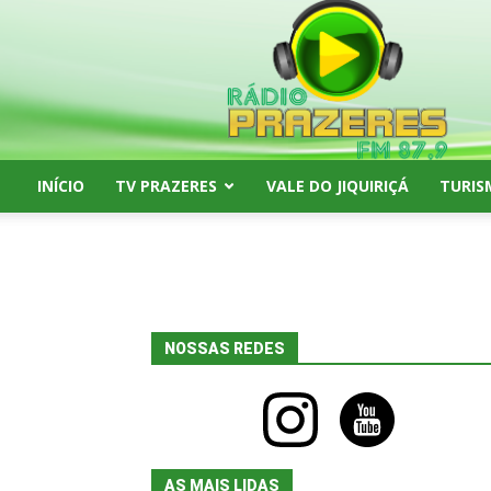
Rádio
Prazeres
FM
87,9
INÍCIO
TV PRAZERES
VALE DO JIQUIRIÇÁ
TURIS
NOSSAS REDES
instagram
youtube
AS MAIS LIDAS