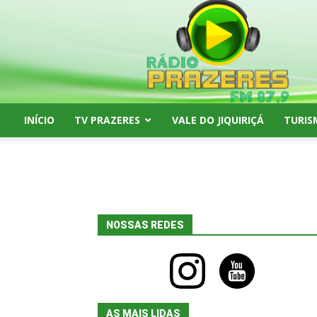
Rádio
Prazeres
FM
87,9
INÍCIO
TV PRAZERES
VALE DO JIQUIRIÇÁ
TURIS
NOSSAS REDES
instagram
youtube
AS MAIS LIDAS