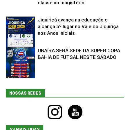
classe no magistério
Jiquiriçá avança na educação e
alcança 5º lugar no Vale do Jiquiriçá
nos Anos Iniciais
UBAÍRA SERÁ SEDE DA SUPER COPA
Bahia
BAHIA DE FUTSAL NESTE SÁBADO
Bahia
NOSSAS REDES
instagram
youtube
AS MAIS LIDAS