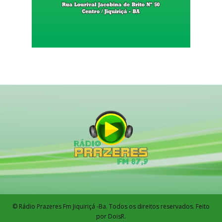
© Rádio Prazeres Fm Jiquiriçá -Ba. Todos os direitos reservados. Feito
por DoisR.