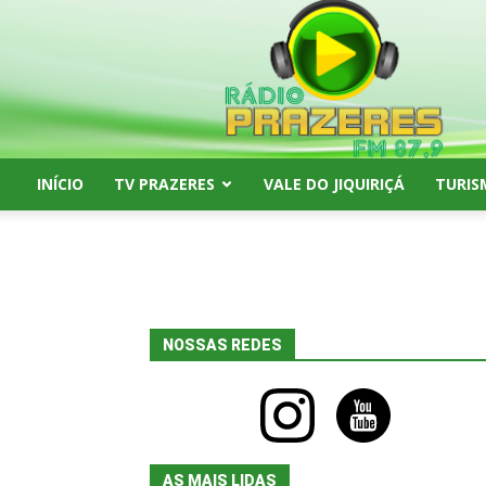
Rádio
Prazeres
FM
87,9
INÍCIO
TV PRAZERES
VALE DO JIQUIRIÇÁ
TURIS
NOSSAS REDES
instagram
youtube
AS MAIS LIDAS