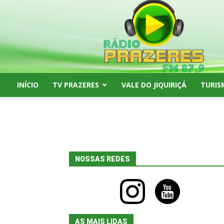
Rádio
Prazeres
FM
87,9
INÍCIO
TV PRAZERES
VALE DO JIQUIRIÇÁ
TURIS
NOSSAS REDES
instagram
youtube
AS MAIS LIDAS