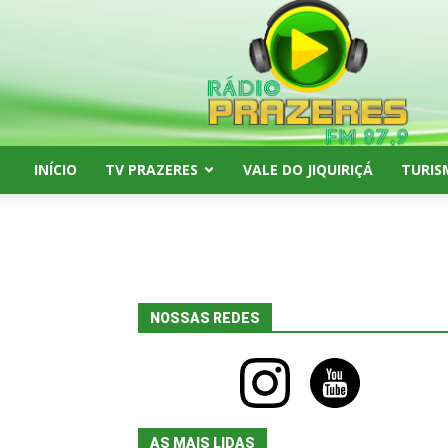
Rádio
Prazeres
FM
87,9
INÍCIO
TV PRAZERES
VALE DO JIQUIRIÇÁ
TURIS
NOSSAS REDES
instagram
youtube
AS MAIS LIDAS