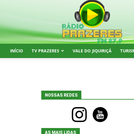
Rádio
Prazeres
FM
87,9
INÍCIO
TV PRAZERES
VALE DO JIQUIRIÇÁ
TURIS
NOSSAS REDES
instagram
youtube
AS MAIS LIDAS