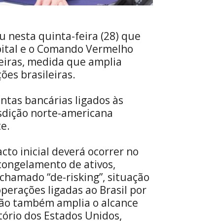
 nesta quinta-feira (28) que
pital e o Comando Vermelho
eiras, medida que amplia
ões brasileiras.
ntas bancárias ligados às
isdição norte-americana
e.
cto inicial deverá ocorrer no
 congelamento de ativos,
chamado “de-risking”, situação
perações ligadas ao Brasil por
ação também amplia o alcance
tório dos Estados Unidos,