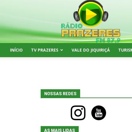
Rádio
Prazeres
FM
87,9
INÍCIO
TV PRAZERES
VALE DO JIQUIRIÇÁ
TURIS
NOSSAS REDES
instagram
youtube
AS MAIS LIDAS