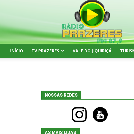
Rádio
Prazeres
FM
87,9
INÍCIO
TV PRAZERES
VALE DO JIQUIRIÇÁ
TURIS
NOSSAS REDES
instagram
youtube
AS MAIS LIDAS