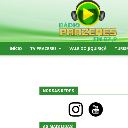
Rádio
Prazeres
FM
87,9
INÍCIO
TV PRAZERES
VALE DO JIQUIRIÇÁ
TURIS
NOSSAS REDES
instagram
youtube
AS MAIS LIDAS