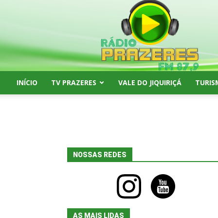
Rádio
Prazeres
FM
87,9
INÍCIO
TV PRAZERES
VALE DO JIQUIRIÇÁ
TURIS
NOSSAS REDES
instagram
youtube
AS MAIS LIDAS