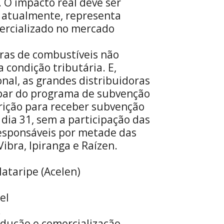
 O impacto real deve ser
, atualmente, representa
rcializado no mercado
oras de combustíveis não
condição tributária. E,
nal, as grandes distribuidoras
ipar do programa de subvenção
scrição para receber subvenção
dia 31, sem a participação das
responsáveis por metade das
ibra, Ipiranga e Raízen.
ataripe (Acelen)
el
.
odução e comercialização.