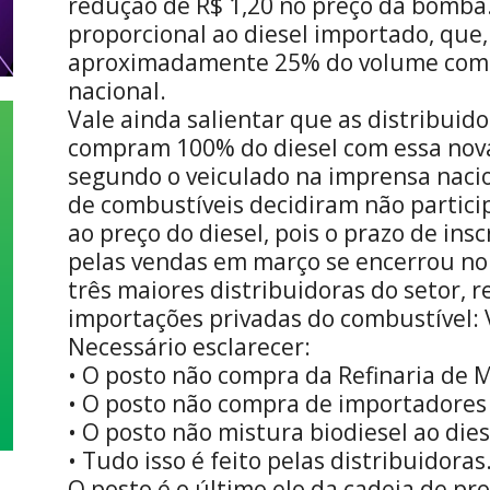
redução de R$ 1,20 no preço da bomba.
proporcional ao diesel importado, que
aproximadamente 25% do volume come
nacional.
Vale ainda salientar que as distribuid
compram 100% do diesel com essa nova 
segundo o veiculado na imprensa nacio
de combustíveis decidiram não partic
ao preço do diesel, pois o prazo de in
pelas vendas em março se encerrou no 
três maiores distribuidoras do setor, 
importações privadas do combustível: V
Necessário esclarecer:
• O posto não compra da Refinaria de M
• O posto não compra de importadores
• O posto não mistura biodiesel ao dies
• Tudo isso é feito pelas distribuidoras
O posto é o último elo da cadeia de pr