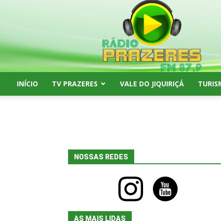
Rádio
Prazeres
FM
87,9
INÍCIO
TV PRAZERES
VALE DO JIQUIRIÇÁ
TURIS
NOSSAS REDES
instagram
youtube
AS MAIS LIDAS