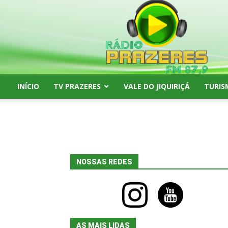
Rádio
Prazeres
FM
87,9
INÍCIO
TV PRAZERES
VALE DO JIQUIRIÇÁ
TURIS
NOSSAS REDES
instagram
youtube
AS MAIS LIDAS