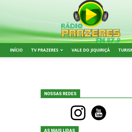
Rádio
Prazeres
FM
87,9
INÍCIO
TV PRAZERES
VALE DO JIQUIRIÇÁ
TURIS
NOSSAS REDES
instagram
youtube
AS MAIS LIDAS