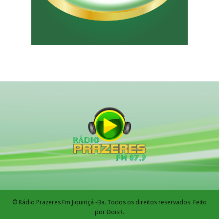
© Rádio Prazeres Fm Jiquiriçá -Ba. Todos os direitos reservados. Feito
por DoisR.