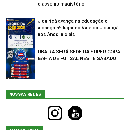
classe no magistério
Jiquiriçá avança na educação e
alcança 5º lugar no Vale do Jiquiriçá
nos Anos Iniciais
UBAÍRA SERÁ SEDE DA SUPER COPA
Bahia
BAHIA DE FUTSAL NESTE SÁBADO
Bahia
NOSSAS REDES
instagram
youtube