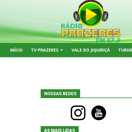
Rádio
Prazeres
FM
87,9
INÍCIO
TV PRAZERES
VALE DO JIQUIRIÇÁ
TURIS
NOSSAS REDES
instagram
youtube
AS MAIS LIDAS