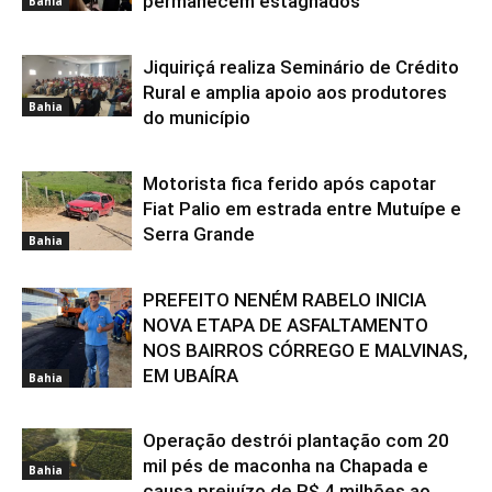
permanecem estagnados
Bahia
Jiquiriçá realiza Seminário de Crédito
Rural e amplia apoio aos produtores
Bahia
do município
Motorista fica ferido após capotar
Fiat Palio em estrada entre Mutuípe e
Serra Grande
Bahia
PREFEITO NENÉM RABELO INICIA
NOVA ETAPA DE ASFALTAMENTO
NOS BAIRROS CÓRREGO E MALVINAS,
EM UBAÍRA
Bahia
Operação destrói plantação com 20
mil pés de maconha na Chapada e
Bahia
causa prejuízo de R$ 4 milhões ao