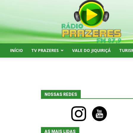
Rádio
Prazeres
FM
87,9
INÍCIO
TV PRAZERES
VALE DO JIQUIRIÇÁ
TURIS
NOSSAS REDES
instagram
youtube
AS MAIS LIDAS