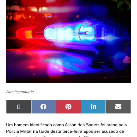
Foto:Reprodução
Share
Share
Share
Share
Share
on
on
on
on
on
X
Facebook
Pinterest
LinkedIn
Email
(Twitter)
Um homem identificado como Alison dos Santos foi preso pela
Polícia Militar na tarde desta terça-feira após ser acusado de