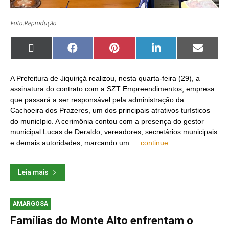
Foto:Reprodução
Share
Share
Share
Share
Share
on
on
on
on
on
X
Facebook
Pinterest
LinkedIn
Email
(Twitter)
A Prefeitura de Jiquiriçá realizou, nesta quarta-feira (29), a
assinatura do contrato com a SZT Empreendimentos, empresa
que passará a ser responsável pela administração da
Cachoeira dos Prazeres, um dos principais atrativos turísticos
do município. A cerimônia contou com a presença do gestor
municipal Lucas de Deraldo, vereadores, secretários municipais
e demais autoridades, marcando um …
continue
Leia mais
AMARGOSA
Famílias do Monte Alto enfrentam o