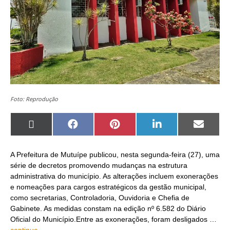
Foto: Reprodução
Share
Share
Share
Share
Share
on
on
on
on
on
X
Facebook
Pinterest
LinkedIn
Email
(Twitter)
A Prefeitura de Mutuípe publicou, nesta segunda-feira (27), uma
série de decretos promovendo mudanças na estrutura
administrativa do município. As alterações incluem exonerações
e nomeações para cargos estratégicos da gestão municipal,
como secretarias, Controladoria, Ouvidoria e Chefia de
Gabinete. As medidas constam na edição nº 6.582 do Diário
Oficial do Município.Entre as exonerações, foram desligados …
continue