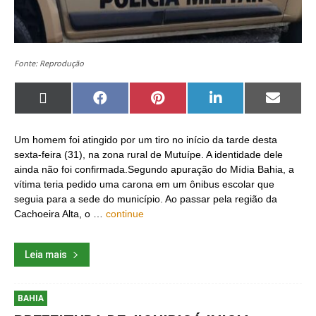
Fonte: Reprodução
Share
Share
Share
Share
Share
on
on
on
on
on
X
Facebook
Pinterest
LinkedIn
Email
(Twitter)
Um homem foi atingido por um tiro no início da tarde desta
sexta-feira (31), na zona rural de Mutuípe. A identidade dele
ainda não foi confirmada.Segundo apuração do Mídia Bahia, a
vítima teria pedido uma carona em um ônibus escolar que
seguia para a sede do município. Ao passar pela região da
Cachoeira Alta, o …
continue
Leia mais
BAHIA