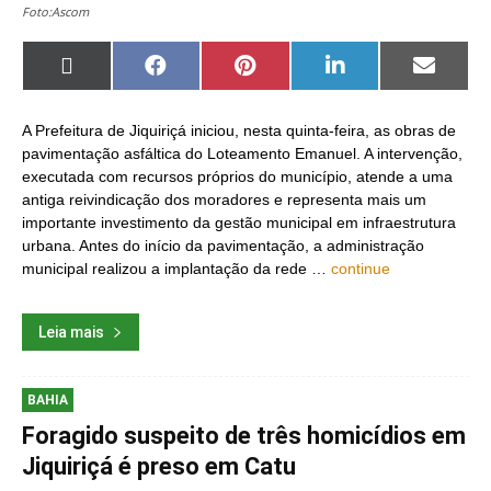
Foto:Ascom
Share
Share
Share
Share
Share
on
on
on
on
on
X
Facebook
Pinterest
LinkedIn
Email
(Twitter)
A Prefeitura de Jiquiriçá iniciou, nesta quinta-feira, as obras de
pavimentação asfáltica do Loteamento Emanuel. A intervenção,
executada com recursos próprios do município, atende a uma
antiga reivindicação dos moradores e representa mais um
importante investimento da gestão municipal em infraestrutura
urbana. Antes do início da pavimentação, a administração
municipal realizou a implantação da rede …
continue
Leia mais
BAHIA
Foragido suspeito de três homicídios em
Jiquiriçá é preso em Catu