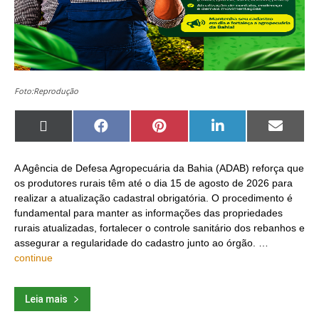
Foto:Reprodução
Share
Share
Share
Share
Share
on
on
on
on
on
X
Facebook
Pinterest
LinkedIn
Email
(Twitter)
A Agência de Defesa Agropecuária da Bahia (ADAB) reforça que
os produtores rurais têm até o dia 15 de agosto de 2026 para
realizar a atualização cadastral obrigatória. O procedimento é
fundamental para manter as informações das propriedades
rurais atualizadas, fortalecer o controle sanitário dos rebanhos e
assegurar a regularidade do cadastro junto ao órgão. …
continue
Leia mais