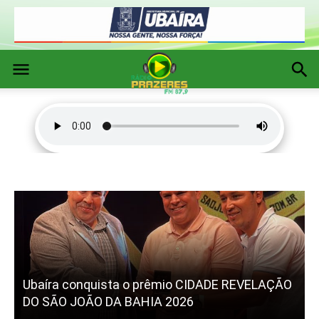
ÃO
Acidente entre motocicleta e Ford Pampa é
registrado na BR-420