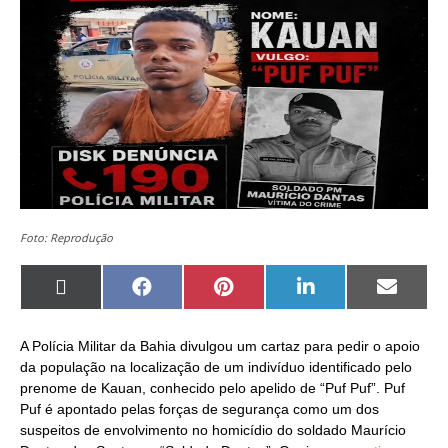
Foto: Reprodução
Share
Share
Share
Share
Share
on
on
on
on
on
X
Facebook
Pinterest
LinkedIn
Email
(Twitter)
A Polícia Militar da Bahia divulgou um cartaz para pedir o apoio
da população na localização de um indivíduo identificado pelo
prenome de Kauan, conhecido pelo apelido de “Puf Puf”. Puf
Puf é apontado pelas forças de segurança como um dos
suspeitos de envolvimento no homicídio do soldado Maurício