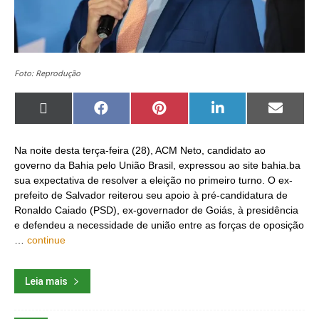
Foto: Reprodução
Share
Share
Share
Share
Share
on
on
on
on
on
X
Facebook
Pinterest
LinkedIn
Email
(Twitter)
Na noite desta terça-feira (28), ACM Neto, candidato ao
governo da Bahia pelo União Brasil, expressou ao site bahia.ba
sua expectativa de resolver a eleição no primeiro turno. O ex-
prefeito de Salvador reiterou seu apoio à pré-candidatura de
Ronaldo Caiado (PSD), ex-governador de Goiás, à presidência
e defendeu a necessidade de união entre as forças de oposição
…
continue
Leia mais