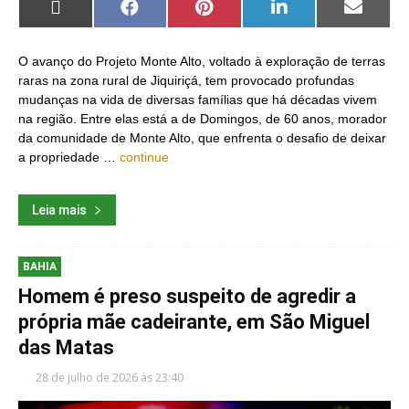
Share
Share
Share
Share
Share
on
on
on
on
on
X
Facebook
Pinterest
LinkedIn
Email
(Twitter)
O avanço do Projeto Monte Alto, voltado à exploração de terras
raras na zona rural de Jiquiriçá, tem provocado profundas
mudanças na vida de diversas famílias que há décadas vivem
na região. Entre elas está a de Domingos, de 60 anos, morador
da comunidade de Monte Alto, que enfrenta o desafio de deixar
a propriedade …
continue
Leia mais
BAHIA
Homem é preso suspeito de agredir a
própria mãe cadeirante, em São Miguel
das Matas
28 de julho de 2026 às 23:40